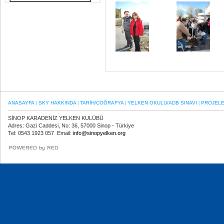
ANASAYFA
SKY HAKKINDA
TARİH/COĞRAFYA
YELKEN OKULU/ADB SINAVI
PROJEL
|
|
|
|
SİNOP KARADENİZ YELKEN KULÜBÜ
Adres: Gazi Caddesi, No: 36, 57000 Sinop - Türkiye
Tel: 0543 1923 057 Email:
info@sinopyelken.org