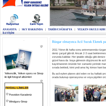
ANASAYFA
|
SKY HAKKINDA
|
TARİH/COĞRAFYA
|
YELKEN OKULU/ADB 
İLETİŞİM
Rüzgar olmayınca Acil Sucuk Ekmek par
2011 Yılının ilk hafta sonu antremanında rüzg
deniz çarşaf gibi idi. Ancak 2-3 saat beklenmes
zorunda kaldılar. Her iptalde olduğu gibi denize
güzel hava da boşa gitmesin düşüncesi ile acil
kayıkhanenin önünde her zamanki yerinde mangal h
sırada bekledi, kimi yedi ama hiç kimse hani b
Yelkencilik, Yelken sporu ve Sinop
Bu acil eylem planını akıl eden ve bu haftaki 
ile ilgili fotograf albümleri
orada bulunup operasyona ve veya pişirilen ürün
FAYDALI LİNKLER
Poseidon Karadeniz
Windguru-Sinop