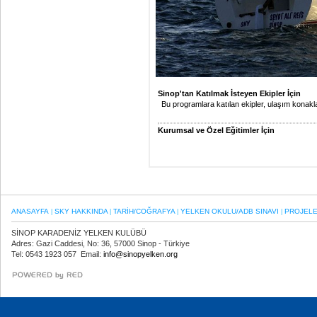
Sinop'tan Katılmak İsteyen Ekipler İçin
Bu programlara katılan ekipler, ulaşım konakla
Kurumsal ve Özel Eğitimler İçin
ANASAYFA
SKY HAKKINDA
TARİH/COĞRAFYA
YELKEN OKULU/ADB SINAVI
PROJEL
|
|
|
|
SİNOP KARADENİZ YELKEN KULÜBÜ
Adres: Gazi Caddesi, No: 36, 57000 Sinop - Türkiye
Tel: 0543 1923 057 Email:
info@sinopyelken.org