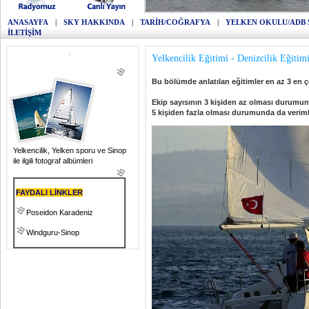
ANASAYFA
|
SKY HAKKINDA
|
TARİH/COĞRAFYA
|
YELKEN OKULU/ADB 
İLETİŞİM
Yelkencilik Eğitimi - Denizcilik Eğitim
Bu bölümde anlatılan eğitimler en az 3 en çok
Ekip sayısının 3 kişiden az olması durumun
5 kişi
den fazla olması durumunda da verimli 
Yelkencilik, Yelken sporu ve Sinop
ile ilgili fotograf albümleri
FAYDALI LİNKLER
Poseidon Karadeniz
Windguru-Sinop