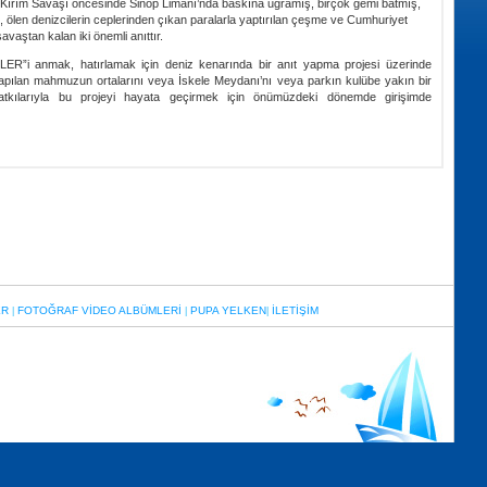
da Kırım Savaşı öncesinde Sinop Limanı’nda baskına uğramış, birçok gemi batmış,
, ölen denizcilerin ceplerinden çıkan paralarla yaptırılan çeşme ve Cumhuriyet
vaştan kalan iki önemli anıttır.
 anmak, hatırlamak için deniz kenarında bir anıt yapma projesi üzerinde
yapılan mahmuzun ortalarını veya İskele Meydanı’nı veya parkın kulübe yakın bir
atkılarıyla bu projeyi hayata geçirmek için önümüzdeki dönemde girişimde
ER
FOTOĞRAF VİDEO ALBÜMLERİ
PUPA YELKEN
İLETİŞİM
|
|
|