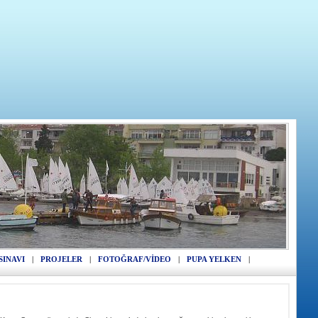
SINAVI
|
PROJELER
|
FOTOĞRAF/VİDEO
|
PUPA YELKEN
|