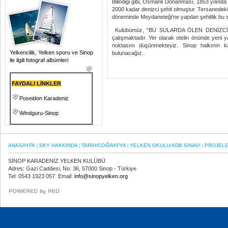
Bilindiği gibi, Osmanlı Donanması, 1853 yılın
2000 kadar denizci şehit olmuştur. Tersanedeki
döneminde Meydaneteği’ne yapılan şehitlik bu sa
Kulübümüz, “BU SULARDA ÖLEN DENİZCİLER”i
çalışmaktadır. Yer olarak otelin önünde yeni 
noktasını düşünmekteyiz. Sinop halkının k
Yelkencilik, Yelken sporu ve Sinop
bulunacağız.
ile ilgili fotograf albümleri
FAYDALI LİNKLER
Poseidon Karadeniz
Windguru-Sinop
ANASAYFA
SKY HAKKINDA
TARİH/COĞRAFYA
YELKEN OKULU/ADB SINAVI
PROJEL
|
|
|
|
SİNOP KARADENİZ YELKEN KULÜBÜ
Adres: Gazi Caddesi, No: 36, 57000 Sinop - Türkiye
Tel: 0543 1923 057 Email:
info@sinopyelken.org