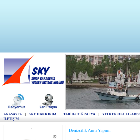
ANASAYFA
|
SKY HAKKINDA
|
TARİH/COĞRAFYA
|
YELKEN OKULU/ADB 
İLETİŞİM
Denizcilik Anıtı Yapımı