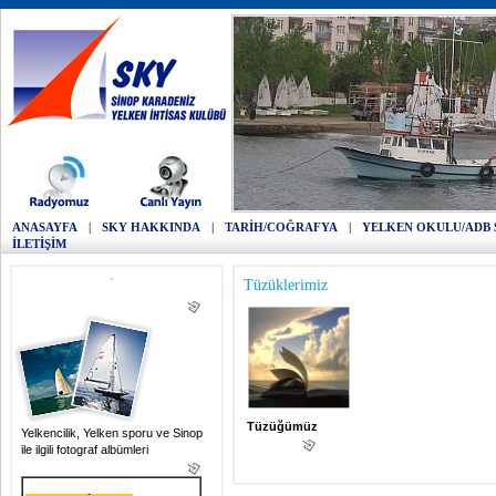
ANASAYFA
|
SKY HAKKINDA
|
TARİH/COĞRAFYA
|
YELKEN OKULU/ADB 
İLETİŞİM
Tüzüklerimiz
Tüzüğümüz
Yelkencilik, Yelken sporu ve Sinop
ile ilgili fotograf albümleri