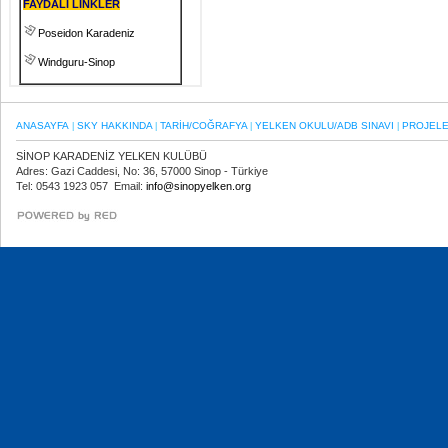
FAYDALI LİNKLER
Poseidon Karadeniz
Windguru-Sinop
ANASAYFA
SKY HAKKINDA
TARİH/COĞRAFYA
YELKEN OKULU/ADB SINAVI
PROJEL
|
|
|
|
SİNOP KARADENİZ YELKEN KULÜBÜ
Adres: Gazi Caddesi, No: 36, 57000 Sinop - Türkiye
Tel: 0543 1923 057 Email:
info@sinopyelken.org