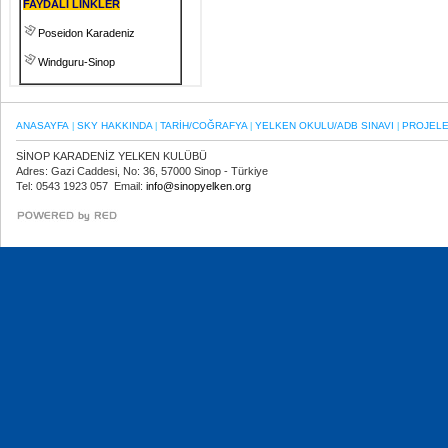
FAYDALI LİNKLER
Poseidon Karadeniz
Windguru-Sinop
ANASAYFA
SKY HAKKINDA
TARİH/COĞRAFYA
YELKEN OKULU/ADB SINAVI
PROJEL
|
|
|
|
SİNOP KARADENİZ YELKEN KULÜBÜ
Adres: Gazi Caddesi, No: 36, 57000 Sinop - Türkiye
Tel: 0543 1923 057 Email:
info@sinopyelken.org