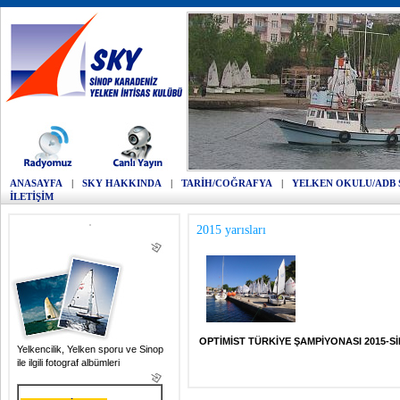
ANASAYFA
|
SKY HAKKINDA
|
TARİH/COĞRAFYA
|
YELKEN OKULU/ADB 
İLETİŞİM
2015 yarısları
OPTİMİST TÜRKİYE ŞAMPİYONASI 2015-S
Yelkencilik, Yelken sporu ve Sinop
ile ilgili fotograf albümleri