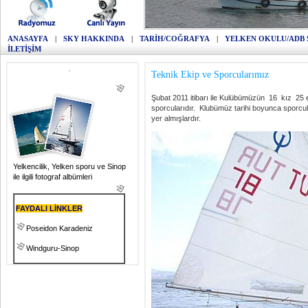
ANASAYFA
|
SKY HAKKINDA
|
TARİH/COĞRAFYA
|
YELKEN OKULU/ADB 
İLETİŞİM
Teknik Ekip ve Sporcularımız
Şubat 2011 itibarı ile Kulübümüzün 16 kız 25 er
sporcularıdır. Klubümüz tarihi boyunca sporcula
yer almışlardır.
Yelkencilik, Yelken sporu ve Sinop
ile ilgili fotograf albümleri
FAYDALI LİNKLER
Poseidon Karadeniz
Windguru-Sinop