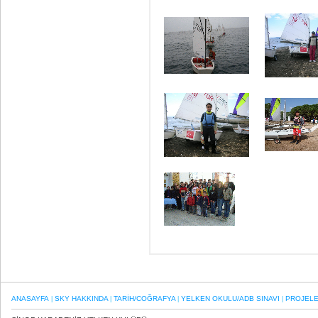
ANASAYFA
SKY HAKKINDA
TARİH/COĞRAFYA
YELKEN OKULU/ADB SINAVI
PROJEL
|
|
|
|