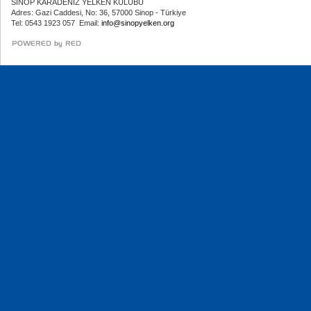
SİNOP KARADENİZ YELKEN KULÜBÜ
Adres: Gazi Caddesi, No: 36, 57000 Sinop - Türkiye
Tel: 0543 1923 057 Email:
info@sinopyelken.org