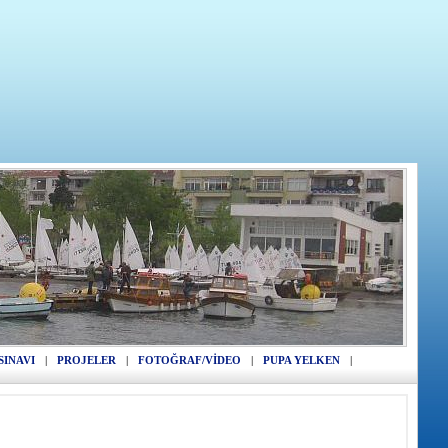
SINAVI
|
PROJELER
|
FOTOĞRAF/VİDEO
|
PUPA YELKEN
|