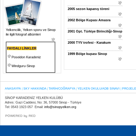
2005 sezon kapanış töreni
2002 Bölge Kupası Amasra
Yelkencilik, Yelken sporu ve Sinop
2001 Opt. Türkiye Birinciliği-Sinop
ile ilgili fotograf albümleri
2000 TYV trofesi - Karakum
FAYDALI LİNKLER
1999 Bölge kupası Sinop
Poseidon Karadeniz
Windguru-Sinop
ANASAYFA
SKY HAKKINDA
TARİH/COĞRAFYA
YELKEN OKULU/ADB SINAVI
PROJEL
|
|
|
|
SİNOP KARADENİZ YELKEN KULÜBÜ
Adres: Gazi Caddesi, No: 36, 57000 Sinop - Türkiye
Tel: 0543 1923 057 Email:
info@sinopyelken.org