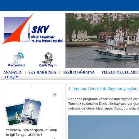
ANASAYFA
|
SKY HAKKINDA
|
TARİH/COĞRAFYA
|
YELKEN OKULU/ADB 
İLETİŞİM
1 Temmuz Denizcilik Bayramı yarışları
Her sene programa konulmaasına rağmen ya hav
Temmuz Kabotaj ve Denizcilik bayramı yarışları 
neticesinde Genel klasmanda Oğuz, Juniorlarda 
Yelkencilik, Yelken sporu ve Sinop
ile ilgili fotograf albümleri