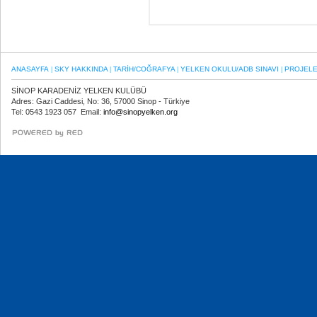
ANASAYFA
SKY HAKKINDA
TARİH/COĞRAFYA
YELKEN OKULU/ADB SINAVI
PROJEL
|
|
|
|
SİNOP KARADENİZ YELKEN KULÜBÜ
Adres: Gazi Caddesi, No: 36, 57000 Sinop - Türkiye
Tel: 0543 1923 057 Email:
info@sinopyelken.org