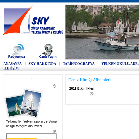
ANASAYFA
|
SKY HAKKINDA
|
TARİH/COĞRAFYA
|
YELKEN OKULU/ADB 
İLETİŞİM
Deniz Küreği Albümleri
2011 Etkinlikleri
Yelkencilik, Yelken sporu ve Sinop
ile ilgili fotograf albümleri