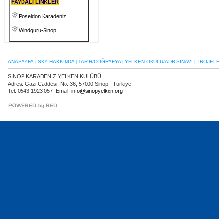
FAYDALI LİNKLER
Poseidon Karadeniz
Windguru-Sinop
ANASAYFA
SKY HAKKINDA
TARİH/COĞRAFYA
YELKEN OKULU/ADB SINAVI
PROJEL
|
|
|
|
SİNOP KARADENİZ YELKEN KULÜBÜ
Adres: Gazi Caddesi, No: 36, 57000 Sinop - Türkiye
Tel: 0543 1923 057 Email:
info@sinopyelken.org