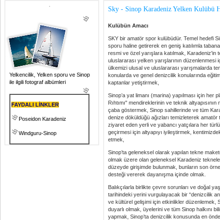
Sky - Sinop Karadeniz Yelken Kulübü 
Kulübün Amacı
SKY bir amatör spor kulübüdür. Temel hedefi Sinop
sporu haline getirerek en geniş katılımla taban
resmi ve özel yarışlara katılmak, Karadeniz'in t
uluslararası yelken yarışlarının düzenlenmesi i
ülkemizi ulusal ve uluslararası yarışmalarda t
Yelkencilik, Yelken sporu ve Sinop
konularda ve genel denizcilik konularında eğit
ile ilgili fotograf albümleri
kaptanlar yetiştirmek,
Sinop’a yat limanı (marina) yapılması için her
Rıhtımı" mendireklerinin ve teknik altyapısının 
FAYDALI LİNKLER
çaba göstermek, Sinop sahillerinde ve tüm Kara
denize döküldüğü ağızları temizleterek amatör 
Poseidon Karadeniz
ziyaret eden yerli ve yabancı yatçılara her türl
geçirmesi için altyapıyı iyileştirmek, kentimizdek
Windguru-Sinop
etmek,
Sinop’ta geleneksel olarak yapılan tekne maketçi
olmak üzere olan geleneksel Karadeniz tekneler
düzeyde girişimde bulunmak, bunların son örnek
desteği vererek dayanışma içinde olmak.
Balıkçılarla birlikte çevre sorunları ve doğal y
tarihindeki yerini vurgulayacak bir “denizcilik 
ve kültürel gelişimi için etkinlikler düzenlemek,
duyarlı olmak, üyelerini ve tüm Sinop halkını bil
yapmak, Sinop’ta denizcilik konusunda en önde 