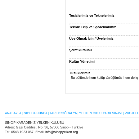
Tesislerimiz ve Teknelerimiz
Teknik Ekip ve Sporcularımız
Üye Olmak İçin / Üyelerimiz
Şeref kürsüsü
Kulüp Yönetimi
Tüzüklerimiz
Bu bölümde hem kulüp tüzüğümüz hem de iç 
ANASAYFA
SKY HAKKINDA
TARİH/COĞRAFYA
YELKEN OKULU/ADB SINAVI
PROJEL
|
|
|
|
SİNOP KARADENİZ YELKEN KULÜBÜ
Adres: Gazi Caddesi, No: 36, 57000 Sinop - Türkiye
Tel: 0543 1923 057 Email:
info@sinopyelken.org