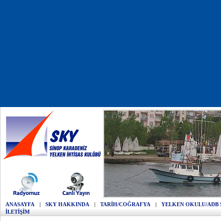
ANASAYFA
|
SKY HAKKINDA
|
TARİH/COĞRAFYA
|
YELKEN OKULU/ADB 
İLETİŞİM