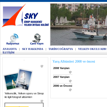
ANASAYFA
|
SKY HAKKINDA
|
TARİH/COĞRAFYA
|
YELKEN OKULU/ADB 
İLETİŞİM
Yarış Albümleri 2008 ve öncesi
2008 Yarışları
2007 Yarışları
2006 ve Öncesi
Yelkencilik, Yelken sporu ve Sinop
ile ilgili fotograf albümleri