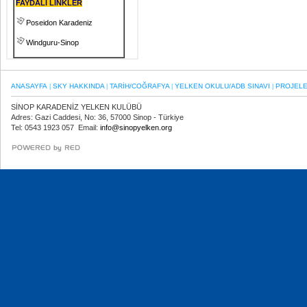
FAYDALI LİNKLER
Poseidon Karadeniz
Windguru-Sinop
ANASAYFA
SKY HAKKINDA
TARİH/COĞRAFYA
YELKEN OKULU/ADB SINAVI
PROJEL
|
|
|
|
SİNOP KARADENİZ YELKEN KULÜBÜ
Adres: Gazi Caddesi, No: 36, 57000 Sinop - Türkiye
Tel: 0543 1923 057 Email:
info@sinopyelken.org